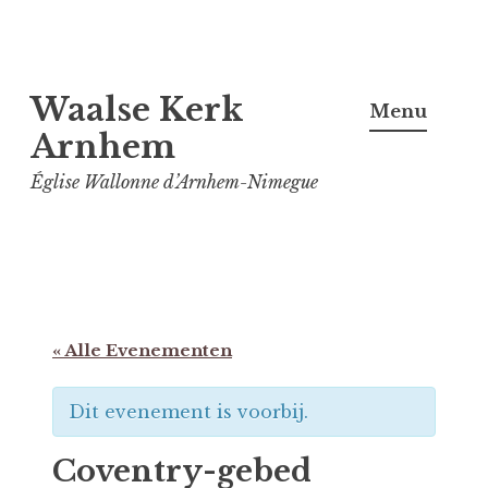
Spring
Waalse Kerk
naar
Menu
inhoud
Arnhem
Église Wallonne d’Arnhem-Nimegue
« Alle Evenementen
Dit evenement is voorbij.
Coventry-gebed