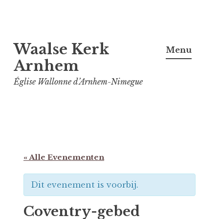
Spring
Waalse Kerk
naar
Menu
inhoud
Arnhem
Église Wallonne d’Arnhem-Nimegue
« Alle Evenementen
Dit evenement is voorbij.
Coventry-gebed