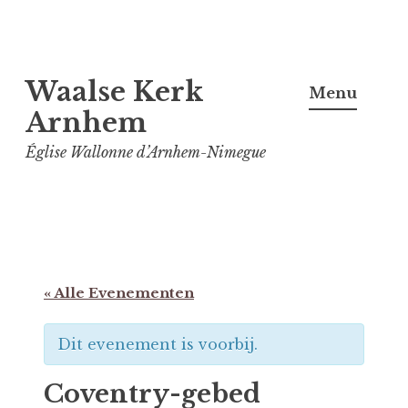
Spring
Waalse Kerk
naar
Menu
inhoud
Arnhem
Église Wallonne d’Arnhem-Nimegue
« Alle Evenementen
Dit evenement is voorbij.
Coventry-gebed