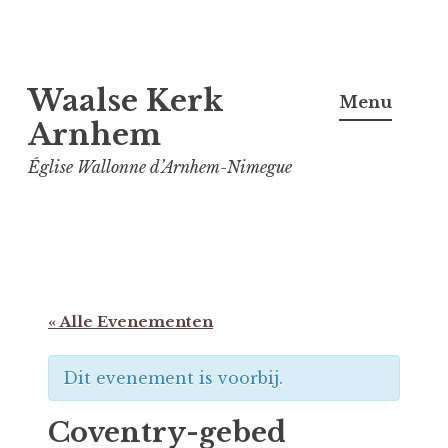
Spring
Waalse Kerk
naar
Menu
inhoud
Arnhem
Église Wallonne d’Arnhem-Nimegue
« Alle Evenementen
Dit evenement is voorbij.
Coventry-gebed