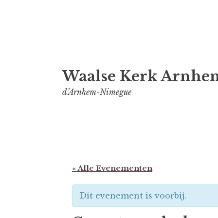
Spring
Waalse Kerk Arnhe
naar
inhoud
d’Arnhem-Nimegue
« Alle Evenementen
Dit evenement is voorbij.