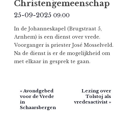
Christengemeenschap
25-09-2025
09:00
In de Johanneskapel (Brugstraat 5,
Arnhem) is een dienst over vrede.
Voorganger is priester José Mosselveld.
Na de dienst is er de mogelijkheid om
met elkaar in gesprek te gaan.
E
«
Avondgebed
Lezing over
voor de Vrede
Tolstoj als
v
in
vredesactivist
»
e
Schaarsbergen
n
e
m