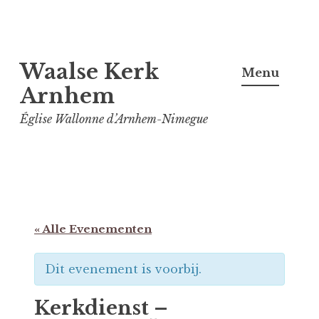
Spring
Waalse Kerk
naar
Menu
inhoud
Arnhem
Église Wallonne d’Arnhem-Nimegue
« Alle Evenementen
Dit evenement is voorbij.
Kerkdienst –