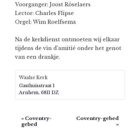
Voorganger: Joost Röselaers
Lector: Charles Flipse
Orgel: Wim Roelfsema
Na de kerkdienst ontmoeten wij elkaar
tijdens de vin d’amitié onder het genot
van een drankje.
Waalse Kerk
Gasthuisstraat 1
Arnhem
,
6811 DZ
E
«
Coventry-
Coventry-gebed
gebed
»
v
e