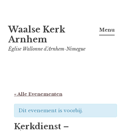
Spring
Waalse Kerk
naar
Menu
inhoud
Arnhem
Église Wallonne d’Arnhem-Nimegue
« Alle Evenementen
Dit evenement is voorbij.
Kerkdienst –