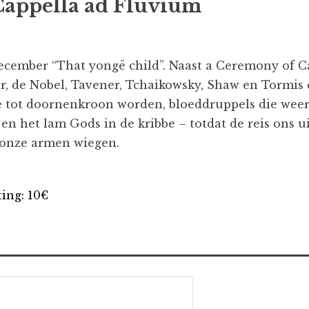
Cappella ad Fluvium
ecember “That yongë child”. Naast a Ceremony of C
r, de Nobel, Tavener, Tchaikowsky, Shaw en Tormis 
e tot doornenkroon worden, bloeddruppels die weer
het lam Gods in de kribbe – totdat de reis ons uit
n onze armen wiegen.
ting: 10€