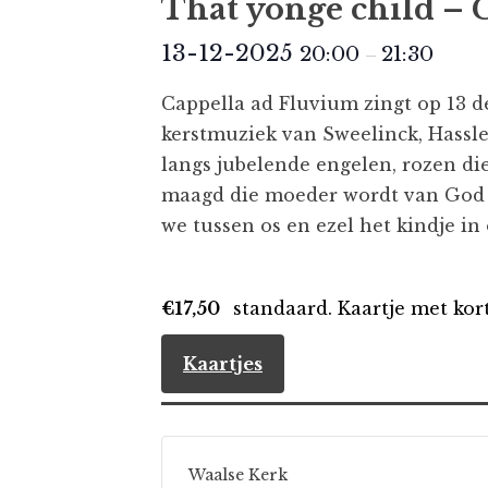
That yongë child – 
13-12-2025
20:00
21:30
–
Cappella ad Fluvium zingt op 13 d
kerstmuziek van Sweelinck, Hassle
langs jubelende engelen, rozen di
maagd die moeder wordt van God en 
we tussen os en ezel het kindje i
€17,50
standaard. Kaartje met kor
Kaartjes
Waalse Kerk