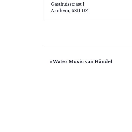
Gasthuisstraat 1
Arnhem
,
6811 DZ
E
«
Water Music van Händel
v
e
n
e
m
e