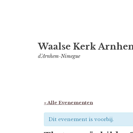
Spring
Waalse Kerk Arnhe
naar
inhoud
d’Arnhem-Nimegue
« Alle Evenementen
Dit evenement is voorbij.