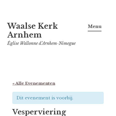
Spring
Waalse Kerk
naar
Menu
inhoud
Arnhem
Église Wallonne d’Arnhem-Nimegue
« Alle Evenementen
Dit evenement is voorbij.
Vesperviering