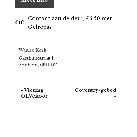
Contant aan de deur, €6,50 met
€10
Gelrepas
Waalse Kerk
Gasthuisstraat 1
Arnhem
,
6811 DZ
E
«
Viering
Coventry-gebed
OLVékoor
»
v
e
n
e
m