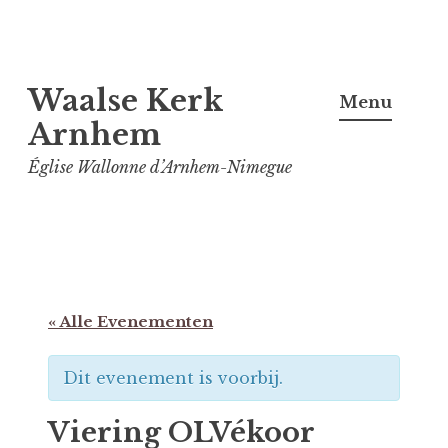
Spring
Waalse Kerk
naar
Menu
inhoud
Arnhem
Église Wallonne d’Arnhem-Nimegue
« Alle Evenementen
Dit evenement is voorbij.
Viering OLVékoor