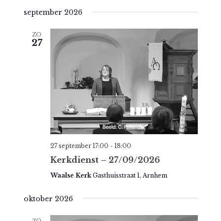
a
e
september 2026
v
t
n
e
e
ZO
t
e
n
27
w
r
n
e
e
a
e
e
v
r
n
i
g
d
g
a
a
a
v
t
t
27 september 17:00
-
18:00
e
u
i
Kerkdienst – 27/09/2026
n
m
e
Waalse Kerk
Gasthuisstraat 1, Arnhem
n
.
a
oktober 2026
v
i
ZO