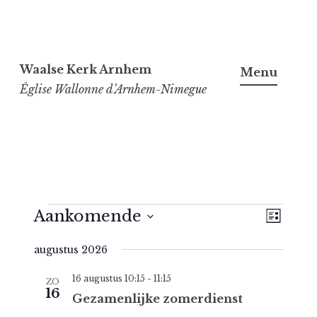
Spring
naar
Waalse Kerk Arnhem
Menu
inhoud
Église Wallonne d’Arnhem-Nimegue
Evenementen
W
Aankomende
E
L
e
v
i
S
augustus 2026
j
e
e
e
s
r
n
l
t
16 augustus 10:15
-
11:15
ZO
16
g
e
e
Gezamenlijke zomerdienst
m
c