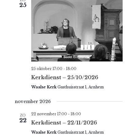
25
g
a
t
i
e
25 oktober 17:00
-
18:00
Kerkdienst – 25/10/2026
Waalse Kerk
Gasthuisstraat 1, Arnhem
november 2026
22 november 17:00
-
18:00
ZO
22
Kerkdienst – 22/11/2026
Waalse Kerk
Gasthuisstraat 1, Arnhem